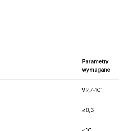
Parametry
wymagane​
99,7-101
≤0,3
≤10