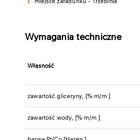
miejsce załadunku - Trzebinia
Wymagania techniczne
Własność
zawartość gliceryny, [% m/m ]
zawartość wody, [% m/m ]
barwa Pt/Co [Hazen ]