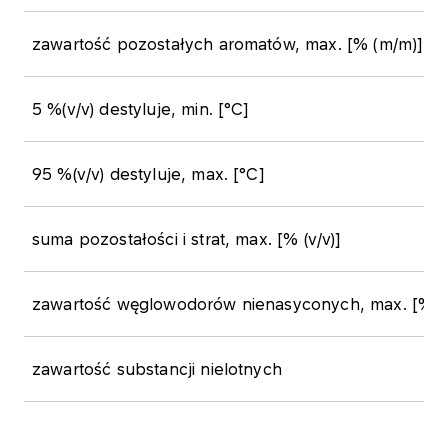
​zawartość pozostałych aromatów, max. [% (m/m)]
​5 %(v/v) destyluje, min. [°C]
​95 %(v/v) destyluje, max. [°C]
​suma pozostałości i strat, max. [% (v/v)]
​zawartość węglowodorów nienasyconych, max. [% (
​zawartość substancji nielotnych