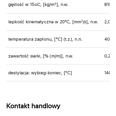
3
​gęstość w 15oC, [kg/m
], n.w.
​810,0
2
​lepkość kinematyczna w 20°C, [mm
/s], n.w.
​2,0
temperatura zapłonu, [°C] (t.z.), n.n.​
​40
​zawartość siarki, [% (m/m)], n.w.
​0,2
​destylacja: wybieg-koniec, [°C]
​140-
Kontakt handlowy