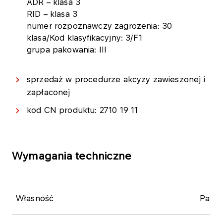
ADR – klasa 3
RID – klasa 3
numer rozpoznawczy zagrożenia: 30
klasa/Kod klasyfikacyjny: 3/F1
grupa pakowania: III
sprzedaż w procedurze akcyzy zawieszonej i
zapłaconej
kod CN produktu: 2710 19 11
Wymagania techniczne
​Własność
Param